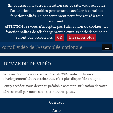
En poursuivant votre navigation sur ce site, vous acceptez
Aller au contenu
l’utilisation de cookies permettant d'accéder à certaines
fonctionnalités. Ce consentement peut être retiré à tout
moment.
ATTENTION : si vous n’acceptez pas l’utilisation de cookies, les
fonctionnalités de téléchargement d’extraits et de découpe ne
OK
En savoir plus
seront pas accessibles
Portail vidéo de l'Assemblée nationale
ACCUEIL
DEMANDE DE VIDÉO
EN DIRECT
La vidéo "Commission élargie : Crédits 2016 : Aide publique au
À LA DEMANDE
développement" du 19 octobre 2015 n'est plus disponible en ligne.
Pour y accéder, vous devez au préalable accepter l'utilisation de votre
RECHERCHE
en savoir plus
adresse mail par notre site :
.
AIDE À LA DÉCOUPE
Contact
DE VIDÉOS
Aide