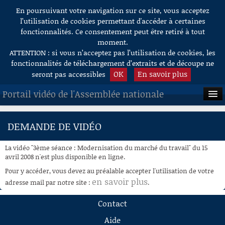
En poursuivant votre navigation sur ce site, vous acceptez
Aller au contenu
l’utilisation de cookies permettant d'accéder à certaines
fonctionnalités. Ce consentement peut être retiré à tout
moment.
ATTENTION : si vous n’acceptez pas l’utilisation de cookies, les
fonctionnalités de téléchargement d’extraits et de découpe ne
OK
En savoir plus
seront pas accessibles
Portail vidéo de l'Assemblée nationale
ACCUEIL
DEMANDE DE VIDÉO
EN DIRECT
La vidéo "3ème séance : Modernisation du marché du travail" du 15
À LA DEMANDE
avril 2008 n'est plus disponible en ligne.
Pour y accéder, vous devez au préalable accepter l'utilisation de votre
RECHERCHE
en savoir plus
adresse mail par notre site :
.
AIDE À LA DÉCOUPE
Contact
DE VIDÉOS
Aide