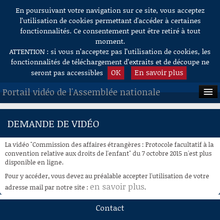
En poursuivant votre navigation sur ce site, vous acceptez
Aller au contenu
l’utilisation de cookies permettant d'accéder à certaines
fonctionnalités. Ce consentement peut être retiré à tout
moment.
ATTENTION : si vous n’acceptez pas l’utilisation de cookies, les
fonctionnalités de téléchargement d’extraits et de découpe ne
OK
En savoir plus
seront pas accessibles
Portail vidéo de l'Assemblée nationale
ACCUEIL
DEMANDE DE VIDÉO
EN DIRECT
La vidéo "Commission des affaires étrangères : Protocole facultatif à la
À LA DEMANDE
convention relative aux droits de l'enfant" du 7 octobre 2015 n'est plus
disponible en ligne.
RECHERCHE
Pour y accéder, vous devez au préalable accepter l'utilisation de votre
en savoir plus
adresse mail par notre site :
.
AIDE À LA DÉCOUPE
DE VIDÉOS
Contact