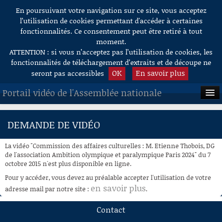
En poursuivant votre navigation sur ce site, vous acceptez
Aller au contenu
l’utilisation de cookies permettant d'accéder à certaines
fonctionnalités. Ce consentement peut être retiré à tout
moment.
ATTENTION : si vous n’acceptez pas l’utilisation de cookies, les
fonctionnalités de téléchargement d’extraits et de découpe ne
OK
En savoir plus
seront pas accessibles
Portail vidéo de l'Assemblée nationale
ACCUEIL
DEMANDE DE VIDÉO
EN DIRECT
La vidéo "Commission des affaires culturelles : M. Etienne Thobois, DG
À LA DEMANDE
de l'association Ambition olympique et paralympique Paris 2024" du 7
octobre 2015 n'est plus disponible en ligne.
RECHERCHE
Pour y accéder, vous devez au préalable accepter l'utilisation de votre
en savoir plus
adresse mail par notre site :
.
AIDE À LA DÉCOUPE
DE VIDÉOS
Contact