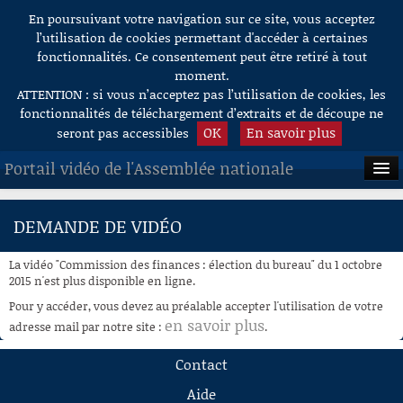
En poursuivant votre navigation sur ce site, vous acceptez
Aller au contenu
l’utilisation de cookies permettant d'accéder à certaines
fonctionnalités. Ce consentement peut être retiré à tout
moment.
ATTENTION : si vous n’acceptez pas l’utilisation de cookies, les
fonctionnalités de téléchargement d’extraits et de découpe ne
OK
En savoir plus
seront pas accessibles
Portail vidéo de l'Assemblée nationale
ACCUEIL
DEMANDE DE VIDÉO
EN DIRECT
La vidéo "Commission des finances : élection du bureau" du 1 octobre
À LA DEMANDE
2015 n'est plus disponible en ligne.
Pour y accéder, vous devez au préalable accepter l'utilisation de votre
RECHERCHE
en savoir plus
adresse mail par notre site :
.
AIDE À LA DÉCOUPE
Contact
DE VIDÉOS
Aide