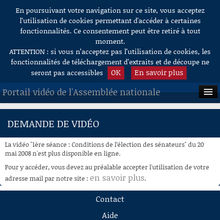
En poursuivant votre navigation sur ce site, vous acceptez
Aller au contenu
l’utilisation de cookies permettant d'accéder à certaines
fonctionnalités. Ce consentement peut être retiré à tout
moment.
ATTENTION : si vous n’acceptez pas l’utilisation de cookies, les
fonctionnalités de téléchargement d’extraits et de découpe ne
OK
En savoir plus
seront pas accessibles
Portail vidéo de l'Assemblée nationale
ACCUEIL
DEMANDE DE VIDÉO
EN DIRECT
La vidéo "1ère séance : Conditions de l’élection des sénateurs" du 20
À LA DEMANDE
mai 2008 n'est plus disponible en ligne.
Pour y accéder, vous devez au préalable accepter l'utilisation de votre
RECHERCHE
en savoir plus
adresse mail par notre site :
.
AIDE À LA DÉCOUPE
Contact
DE VIDÉOS
Aide