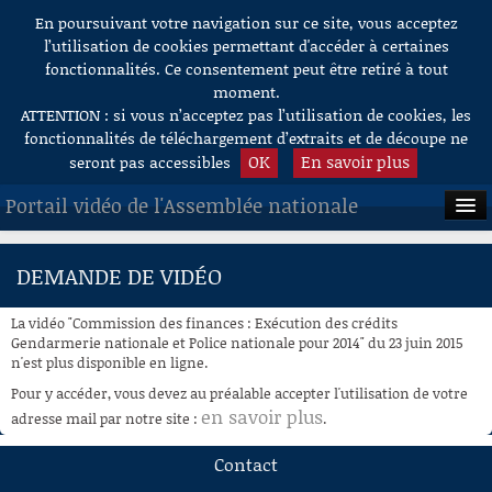
En poursuivant votre navigation sur ce site, vous acceptez
Aller au contenu
l’utilisation de cookies permettant d'accéder à certaines
fonctionnalités. Ce consentement peut être retiré à tout
moment.
ATTENTION : si vous n’acceptez pas l’utilisation de cookies, les
fonctionnalités de téléchargement d’extraits et de découpe ne
OK
En savoir plus
seront pas accessibles
Portail vidéo de l'Assemblée nationale
ACCUEIL
DEMANDE DE VIDÉO
EN DIRECT
La vidéo "Commission des finances : Exécution des crédits
À LA DEMANDE
Gendarmerie nationale et Police nationale pour 2014" du 23 juin 2015
n'est plus disponible en ligne.
RECHERCHE
Pour y accéder, vous devez au préalable accepter l'utilisation de votre
en savoir plus
adresse mail par notre site :
.
AIDE À LA DÉCOUPE
DE VIDÉOS
Contact