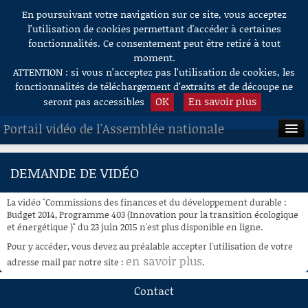
En poursuivant votre navigation sur ce site, vous acceptez
Aller au contenu
l’utilisation de cookies permettant d'accéder à certaines
fonctionnalités. Ce consentement peut être retiré à tout
moment.
ATTENTION : si vous n’acceptez pas l’utilisation de cookies, les
fonctionnalités de téléchargement d’extraits et de découpe ne
OK
En savoir plus
seront pas accessibles
Portail vidéo de l'Assemblée nationale
ACCUEIL
DEMANDE DE VIDÉO
EN DIRECT
La vidéo "Commissions des finances et du développement durable :
À LA DEMANDE
Budget 2014, Programme 403 (Innovation pour la transition écologique
et énergétique )" du 23 juin 2015 n'est plus disponible en ligne.
RECHERCHE
Pour y accéder, vous devez au préalable accepter l'utilisation de votre
en savoir plus
adresse mail par notre site :
.
AIDE À LA DÉCOUPE
DE VIDÉOS
Contact