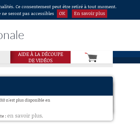
nnalités. Ce consentement peut être retiré à tout moment.
OK
En savoir plus
e ne seront pas accessibles
onale
AIDE À LA DÉCOUPE
DE VIDÉOS
010 n'est plus disponible en
en savoir plus
te :
.