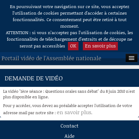
En poursuivant votre navigation sur ce site, vous acceptez
Aller au contenu
l’utilisation de cookies permettant d'accéder à certaines
fonctionnalités. Ce consentement peut être retiré à tout
moment.
ATTENTION : si vous n’acceptez pas l’utilisation de cookies, les
fonctionnalités de téléchargement d’extraits et de découpe ne
OK
En savoir plus
seront pas accessibles
Portail vidéo de l'Assemblée nationale
ACCUEIL
DEMANDE DE VIDÉO
EN DIRECT
La vidéo "1ère séance : Questions orales sans débat" du 8 juin 2010 n'est
À LA DEMANDE
plus disponible en ligne.
Pour y accéder, vous devez au préalable accepter l'utilisation de votre
RECHERCHE
en savoir plus
adresse mail par notre site :
.
AIDE À LA DÉCOUPE
Contact
DE VIDÉOS
Aide