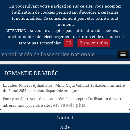
En poursuivant votre navigation sur ce site, vous acceptez
Aller au contenu
l’utilisation de cookies permettant d'accéder à certaines
fonctionnalités. Ce consentement peut être retiré à tout
moment.
ATTENTION : si vous n’acceptez pas l’utilisation de cookies, les
fonctionnalités de téléchargement d’extraits et de découpe ne
OK
En savoir plus
seront pas accessibles
Portail vidéo de l'Assemblée nationale
ACCUEIL
DEMANDE DE VIDÉO
EN DIRECT
La vidéo "Filières djihadistes : Mme Najat Vallaud-Belkacem, ministre"
À LA DEMANDE
du 6 mai 2015 n'est plus disponible en ligne.
Pour y accéder, vous devez au préalable accepter l'utilisation de votre
RECHERCHE
en savoir plus
adresse mail par notre site :
.
AIDE À LA DÉCOUPE
Contact
DE VIDÉOS
Aide