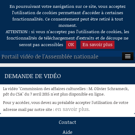
En poursuivant votre navigation sur ce site, vous acceptez
Aller au contenu
l’utilisation de cookies permettant d'accéder à certaines
fonctionnalités. Ce consentement peut être retiré à tout
moment.
ATTENTION : si vous n’acceptez pas l’utilisation de cookies, les
fonctionnalités de téléchargement d’extraits et de découpe ne
OK
En savoir plus
seront pas accessibles
Portail vidéo de l'Assemblée nationale
ACCUEIL
DEMANDE DE VIDÉO
EN DIRECT
La vidéo "Commission des affaires culturelles : M. Olivier Schrameck,
À LA DEMANDE
pdt du CSA" du 7 avril 2015 n'est plus disponible en ligne.
Pour y accéder, vous devez au préalable accepter l'utilisation de votre
RECHERCHE
en savoir plus
adresse mail par notre site :
.
AIDE À LA DÉCOUPE
Contact
DE VIDÉOS
Aide