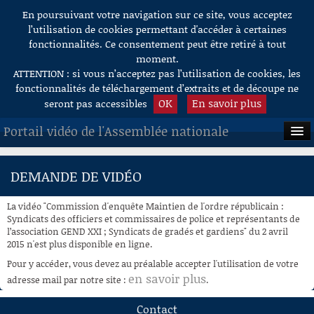
En poursuivant votre navigation sur ce site, vous acceptez
Aller au contenu
l’utilisation de cookies permettant d'accéder à certaines
fonctionnalités. Ce consentement peut être retiré à tout
moment.
ATTENTION : si vous n’acceptez pas l’utilisation de cookies, les
fonctionnalités de téléchargement d’extraits et de découpe ne
OK
En savoir plus
seront pas accessibles
Portail vidéo de l'Assemblée nationale
ACCUEIL
DEMANDE DE VIDÉO
EN DIRECT
La vidéo "Commission d'enquête Maintien de l'ordre républicain :
À LA DEMANDE
Syndicats des officiers et commissaires de police et représentants de
l’association GEND XXI ; Syndicats de gradés et gardiens" du 2 avril
2015 n'est plus disponible en ligne.
RECHERCHE
Pour y accéder, vous devez au préalable accepter l'utilisation de votre
AIDE À LA DÉCOUPE
en savoir plus
adresse mail par notre site :
.
DE VIDÉOS
Contact