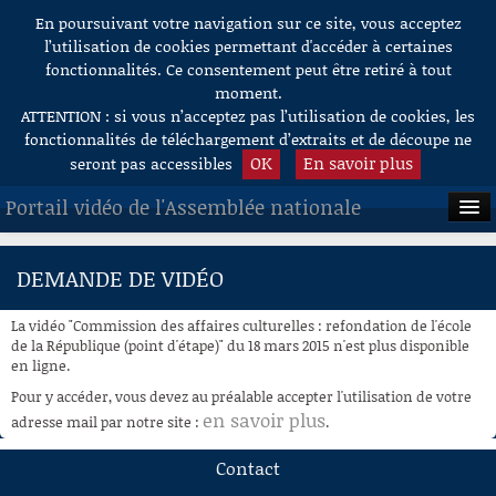
En poursuivant votre navigation sur ce site, vous acceptez
Aller au contenu
l’utilisation de cookies permettant d'accéder à certaines
fonctionnalités. Ce consentement peut être retiré à tout
moment.
ATTENTION : si vous n’acceptez pas l’utilisation de cookies, les
fonctionnalités de téléchargement d’extraits et de découpe ne
OK
En savoir plus
seront pas accessibles
Portail vidéo de l'Assemblée nationale
ACCUEIL
DEMANDE DE VIDÉO
EN DIRECT
La vidéo "Commission des affaires culturelles : refondation de l'école
À LA DEMANDE
de la République (point d'étape)" du 18 mars 2015 n'est plus disponible
en ligne.
RECHERCHE
Pour y accéder, vous devez au préalable accepter l'utilisation de votre
en savoir plus
adresse mail par notre site :
.
AIDE À LA DÉCOUPE
DE VIDÉOS
Contact