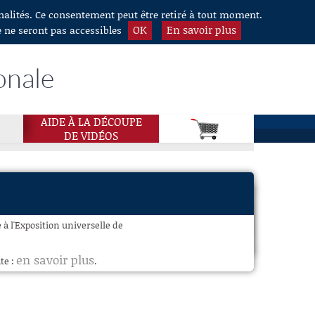
nnalités. Ce consentement peut être retiré à tout moment.
OK
En savoir plus
e ne seront pas accessibles
onale
AIDE À LA DÉCOUPE
DE VIDÉOS
à l'Exposition universelle de
en savoir plus
te :
.