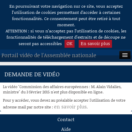
En poursuivant votre navigation sur ce site, vous acceptez
Aller au contenu
l’utilisation de cookies permettant d'accéder à certaines
fonctionnalités. Ce consentement peut être retiré à tout
moment.
ATTENTION : si vous n’acceptez pas l’utilisation de cookies, les
fonctionnalités de téléchargement d’extraits et de découpe ne
OK
En savoir plus
seront pas accessibles
Portail vidéo de l'Assemblée nationale
ACCUEIL
DEMANDE DE VIDÉO
EN DIRECT
La vidéo "Commission des affaires européennes : M. Alain Vidalies,
À LA DEMANDE
ministre" du 3 février 2015 n'est plus disponible en ligne.
Pour y accéder, vous devez au préalable accepter l'utilisation de votre
RECHERCHE
en savoir plus
adresse mail par notre site :
.
AIDE À LA DÉCOUPE
Contact
DE VIDÉOS
Aide