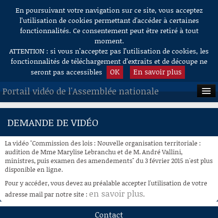
En poursuivant votre navigation sur ce site, vous acceptez
Aller au contenu
l’utilisation de cookies permettant d'accéder à certaines
fonctionnalités. Ce consentement peut être retiré à tout
moment.
ATTENTION : si vous n’acceptez pas l’utilisation de cookies, les
fonctionnalités de téléchargement d’extraits et de découpe ne
OK
En savoir plus
seront pas accessibles
Portail vidéo de l'Assemblée nationale
ACCUEIL
DEMANDE DE VIDÉO
EN DIRECT
La vidéo "Commission des lois : Nouvelle organisation territoriale :
À LA DEMANDE
audition de Mme Marylise Lebranchu et de M. André Vallini,
ministres, puis examen des amendements" du 3 février 2015 n'est plus
disponible en ligne.
RECHERCHE
Pour y accéder, vous devez au préalable accepter l'utilisation de votre
AIDE À LA DÉCOUPE
en savoir plus
adresse mail par notre site :
.
DE VIDÉOS
Contact