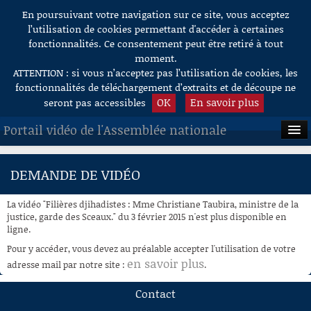
En poursuivant votre navigation sur ce site, vous acceptez
Aller au contenu
l’utilisation de cookies permettant d'accéder à certaines
fonctionnalités. Ce consentement peut être retiré à tout
moment.
ATTENTION : si vous n’acceptez pas l’utilisation de cookies, les
fonctionnalités de téléchargement d’extraits et de découpe ne
OK
En savoir plus
seront pas accessibles
Portail vidéo de l'Assemblée nationale
ACCUEIL
DEMANDE DE VIDÉO
EN DIRECT
La vidéo "Filières djihadistes : Mme Christiane Taubira, ministre de la
À LA DEMANDE
justice, garde des Sceaux." du 3 février 2015 n'est plus disponible en
ligne.
RECHERCHE
Pour y accéder, vous devez au préalable accepter l'utilisation de votre
en savoir plus
adresse mail par notre site :
.
AIDE À LA DÉCOUPE
DE VIDÉOS
Contact