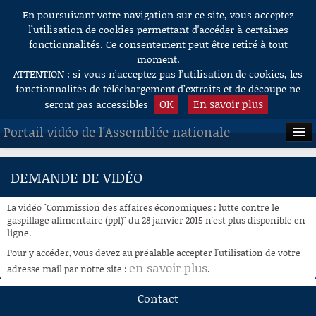
En poursuivant votre navigation sur ce site, vous acceptez
Aller au contenu
l’utilisation de cookies permettant d'accéder à certaines
fonctionnalités. Ce consentement peut être retiré à tout
moment.
ATTENTION : si vous n’acceptez pas l’utilisation de cookies, les
fonctionnalités de téléchargement d’extraits et de découpe ne
OK
En savoir plus
seront pas accessibles
Portail vidéo de l'Assemblée nationale
ACCUEIL
DEMANDE DE VIDÉO
EN DIRECT
La vidéo "Commission des affaires économiques : lutte contre le
À LA DEMANDE
gaspillage alimentaire (ppl)" du 28 janvier 2015 n'est plus disponible en
ligne.
RECHERCHE
Pour y accéder, vous devez au préalable accepter l'utilisation de votre
en savoir plus
adresse mail par notre site :
.
AIDE À LA DÉCOUPE
DE VIDÉOS
Contact