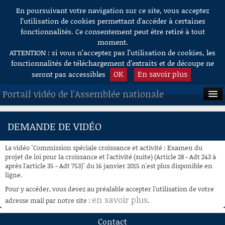
En poursuivant votre navigation sur ce site, vous acceptez
Aller au contenu
l’utilisation de cookies permettant d'accéder à certaines
fonctionnalités. Ce consentement peut être retiré à tout
moment.
ATTENTION : si vous n’acceptez pas l’utilisation de cookies, les
fonctionnalités de téléchargement d’extraits et de découpe ne
OK
En savoir plus
seront pas accessibles
Portail vidéo de l'Assemblée nationale
ACCUEIL
DEMANDE DE VIDÉO
EN DIRECT
La vidéo "Commission spéciale croissance et activité : Examen du
À LA DEMANDE
projet de loi pour la croissance et l'activité (suite) (Article 28 - Adt 243 à
après l'article 35 - Adt 753)" du 16 janvier 2015 n'est plus disponible en
ligne.
RECHERCHE
Pour y accéder, vous devez au préalable accepter l'utilisation de votre
AIDE À LA DÉCOUPE
en savoir plus
adresse mail par notre site :
.
DE VIDÉOS
Contact