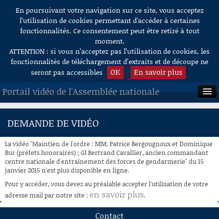
En poursuivant votre navigation sur ce site, vous acceptez
Aller au contenu
l’utilisation de cookies permettant d'accéder à certaines
fonctionnalités. Ce consentement peut être retiré à tout
moment.
ATTENTION : si vous n’acceptez pas l’utilisation de cookies, les
fonctionnalités de téléchargement d’extraits et de découpe ne
OK
En savoir plus
seront pas accessibles
Portail vidéo de l'Assemblée nationale
ACCUEIL
DEMANDE DE VIDÉO
EN DIRECT
La vidéo "Maintien de l'ordre : MM. Patrice Bergougnoux et Dominique
À LA DEMANDE
Bur (préfets honoraires) ; Gl Bertrand Cavallier, ancien commandant
centre nationale d'entraînement des forces de gendarmerie" du 15
janvier 2015 n'est plus disponible en ligne.
RECHERCHE
Pour y accéder, vous devez au préalable accepter l'utilisation de votre
AIDE À LA DÉCOUPE
en savoir plus
adresse mail par notre site :
.
DE VIDÉOS
Contact