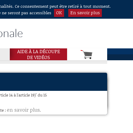
nnalités. Ce consentement peut être retiré à tout moment.
OK
En savoir plus
e ne seront pas accessibles
onale
AIDE À LA DÉCOUPE
DE VIDÉOS
cle 14 à l'article 19)" du 15
en savoir plus
te :
.