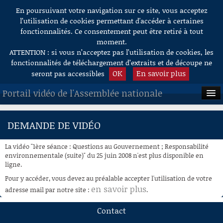
En poursuivant votre navigation sur ce site, vous acceptez
Aller au contenu
l’utilisation de cookies permettant d'accéder à certaines
fonctionnalités. Ce consentement peut être retiré à tout
moment.
ATTENTION : si vous n’acceptez pas l’utilisation de cookies, les
fonctionnalités de téléchargement d’extraits et de découpe ne
OK
En savoir plus
seront pas accessibles
Portail vidéo de l'Assemblée nationale
ACCUEIL
DEMANDE DE VIDÉO
EN DIRECT
La vidéo "1ère séance : Questions au Gouvernement ; Responsabilité
À LA DEMANDE
environnementale (suite)" du 25 juin 2008 n'est plus disponible en
ligne.
RECHERCHE
Pour y accéder, vous devez au préalable accepter l'utilisation de votre
en savoir plus
adresse mail par notre site :
.
AIDE À LA DÉCOUPE
DE VIDÉOS
Contact