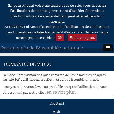
En poursuivant votre navigation sur ce site, vous acceptez
Aller au contenu
l’utilisation de cookies permettant d'accéder à certaines
fonctionnalités. Ce consentement peut être retiré à tout
moment.
ATTENTION : si vous n’acceptez pas l’utilisation de cookies, les
fonctionnalités de téléchargement d’extraits et de découpe ne
OK
En savoir plus
seront pas accessibles
Portail vidéo de l'Assemblée nationale
ACCUEIL
DEMANDE DE VIDÉO
EN DIRECT
La vidéo "Commission des lois : Réforme de l'asile (articles 7 à après
À LA DEMANDE
l'article 14)" du 25 novembre 2014 n'est plus disponible en ligne.
Pour y accéder, vous devez au préalable accepter l'utilisation de votre
RECHERCHE
en savoir plus
adresse mail par notre site :
.
AIDE À LA DÉCOUPE
Contact
DE VIDÉOS
Aide