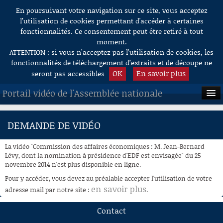
En poursuivant votre navigation sur ce site, vous acceptez
Aller au contenu
l’utilisation de cookies permettant d'accéder à certaines
fonctionnalités. Ce consentement peut être retiré à tout
moment.
ATTENTION : si vous n’acceptez pas l’utilisation de cookies, les
fonctionnalités de téléchargement d’extraits et de découpe ne
OK
En savoir plus
seront pas accessibles
Portail vidéo de l'Assemblée nationale
ACCUEIL
DEMANDE DE VIDÉO
EN DIRECT
La vidéo "Commission des affaires économiques : M. Jean-Bernard
À LA DEMANDE
Lévy, dont la nomination à présidence d'EDF est envisagée" du 25
novembre 2014 n'est plus disponible en ligne.
RECHERCHE
Pour y accéder, vous devez au préalable accepter l'utilisation de votre
en savoir plus
adresse mail par notre site :
.
AIDE À LA DÉCOUPE
DE VIDÉOS
Contact