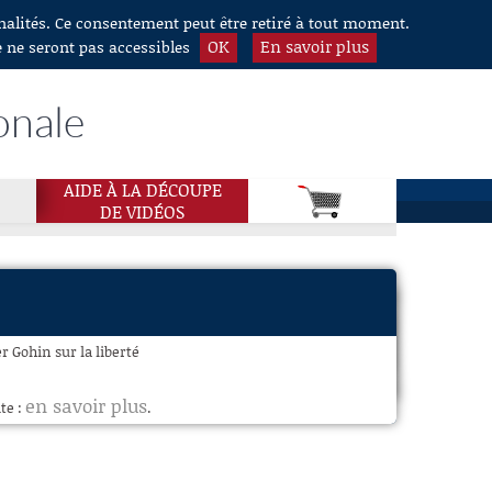
nnalités. Ce consentement peut être retiré à tout moment.
OK
En savoir plus
e ne seront pas accessibles
onale
AIDE À LA DÉCOUPE
DE VIDÉOS
 Gohin sur la liberté
en savoir plus
te :
.