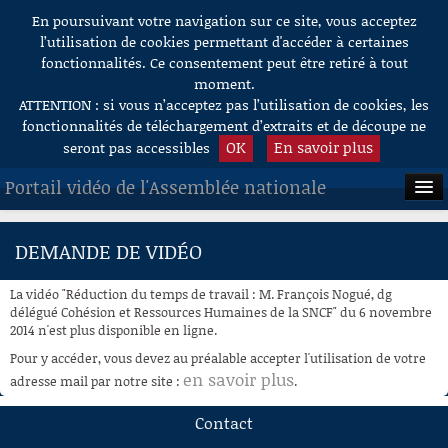
En poursuivant votre navigation sur ce site, vous acceptez
Aller au contenu
l’utilisation de cookies permettant d'accéder à certaines
fonctionnalités. Ce consentement peut être retiré à tout
moment.
ATTENTION : si vous n’acceptez pas l’utilisation de cookies, les
fonctionnalités de téléchargement d’extraits et de découpe ne
OK
En savoir plus
seront pas accessibles
Portail vidéo de l'Assemblée nationale
ACCUEIL
DEMANDE DE VIDÉO
EN DIRECT
La vidéo "Réduction du temps de travail : M. François Nogué, dg
À LA DEMANDE
délégué Cohésion et Ressources Humaines de la SNCF" du 6 novembre
2014 n'est plus disponible en ligne.
RECHERCHE
Pour y accéder, vous devez au préalable accepter l'utilisation de votre
en savoir plus
adresse mail par notre site :
.
AIDE À LA DÉCOUPE
DE VIDÉOS
Contact