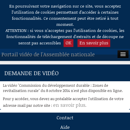
En poursuivant votre navigation sur ce site, vous acceptez
Aller au contenu
l’utilisation de cookies permettant d'accéder à certaines
fonctionnalités. Ce consentement peut être retiré à tout
moment.
ATTENTION : si vous n’acceptez pas l’utilisation de cookies, les
fonctionnalités de téléchargement d’extraits et de découpe ne
OK
En savoir plus
seront pas accessibles
Portail vidéo de l'Assemblée nationale
ACCUEIL
DEMANDE DE VIDÉO
EN DIRECT
La vidéo "Commission du développement durable : Zones de
À LA DEMANDE
revitalisation rurale" du 8 octobre 2014 n'est plus disponible en ligne.
Pour y accéder, vous devez au préalable accepter l'utilisation de votre
RECHERCHE
en savoir plus
adresse mail par notre site :
.
AIDE À LA DÉCOUPE
Contact
DE VIDÉOS
Aide