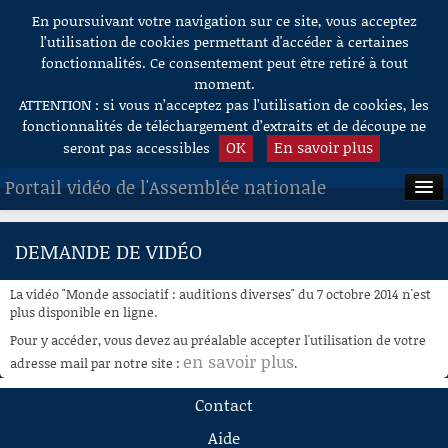
En poursuivant votre navigation sur ce site, vous acceptez
Aller au contenu
l’utilisation de cookies permettant d'accéder à certaines
fonctionnalités. Ce consentement peut être retiré à tout
moment.
ATTENTION : si vous n’acceptez pas l’utilisation de cookies, les
fonctionnalités de téléchargement d’extraits et de découpe ne
OK
En savoir plus
seront pas accessibles
Portail vidéo de l'Assemblée nationale
ACCUEIL
DEMANDE DE VIDÉO
EN DIRECT
La vidéo "Monde associatif : auditions diverses" du 7 octobre 2014 n'est
À LA DEMANDE
plus disponible en ligne.
Pour y accéder, vous devez au préalable accepter l'utilisation de votre
RECHERCHE
en savoir plus
adresse mail par notre site :
.
AIDE À LA DÉCOUPE
Contact
DE VIDÉOS
Aide