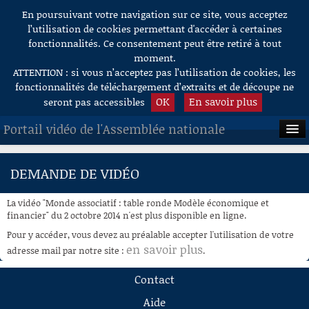
En poursuivant votre navigation sur ce site, vous acceptez
Aller au contenu
l’utilisation de cookies permettant d'accéder à certaines
fonctionnalités. Ce consentement peut être retiré à tout
moment.
ATTENTION : si vous n’acceptez pas l’utilisation de cookies, les
fonctionnalités de téléchargement d’extraits et de découpe ne
OK
En savoir plus
seront pas accessibles
Portail vidéo de l'Assemblée nationale
ACCUEIL
DEMANDE DE VIDÉO
EN DIRECT
La vidéo "Monde associatif : table ronde Modèle économique et
À LA DEMANDE
financier" du 2 octobre 2014 n'est plus disponible en ligne.
Pour y accéder, vous devez au préalable accepter l'utilisation de votre
RECHERCHE
en savoir plus
adresse mail par notre site :
.
AIDE À LA DÉCOUPE
Contact
DE VIDÉOS
Aide