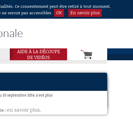
nnalités. Ce consentement peut être retiré à tout moment.
OK
En savoir plus
e ne seront pas accessibles
onale
AIDE À LA DÉCOUPE
DE VIDÉOS
 10 septembre 2014 n'est plus
en savoir plus
te :
.