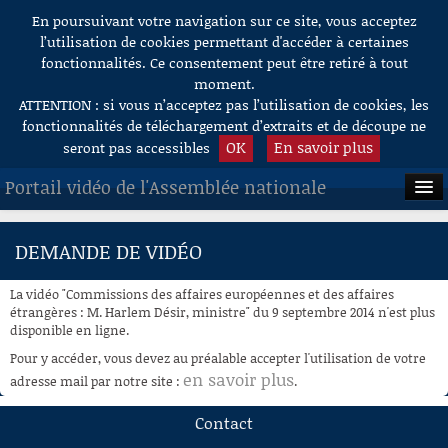
En poursuivant votre navigation sur ce site, vous acceptez
Aller au contenu
l’utilisation de cookies permettant d'accéder à certaines
fonctionnalités. Ce consentement peut être retiré à tout
moment.
ATTENTION : si vous n’acceptez pas l’utilisation de cookies, les
fonctionnalités de téléchargement d’extraits et de découpe ne
OK
En savoir plus
seront pas accessibles
Portail vidéo de l'Assemblée nationale
ACCUEIL
DEMANDE DE VIDÉO
EN DIRECT
La vidéo "Commissions des affaires européennes et des affaires
À LA DEMANDE
étrangères : M. Harlem Désir, ministre" du 9 septembre 2014 n'est plus
disponible en ligne.
RECHERCHE
Pour y accéder, vous devez au préalable accepter l'utilisation de votre
en savoir plus
adresse mail par notre site :
.
AIDE À LA DÉCOUPE
DE VIDÉOS
Contact