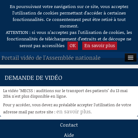
En poursuivant votre navigation sur ce site, vous acceptez
Aller au contenu
l’utilisation de cookies permettant d'accéder à certaines
fonctionnalités. Ce consentement peut être retiré à tout
moment.
ATTENTION : si vous n’acceptez pas l’utilisation de cookies, les
fonctionnalités de téléchargement d’extraits et de découpe ne
OK
En savoir plus
seront pas accessibles
Portail vidéo de l'Assemblée nationale
ACCUEIL
DEMANDE DE VIDÉO
EN DIRECT
La vidéo "MECSS : auditions sur le transport des patients" du 13 mai
À LA DEMANDE
2014 n'est plus disponible en ligne.
Pour y accéder, vous devez au préalable accepter l'utilisation de votre
RECHERCHE
en savoir plus
adresse mail par notre site :
.
AIDE À LA DÉCOUPE
Contact
DE VIDÉOS
Aide