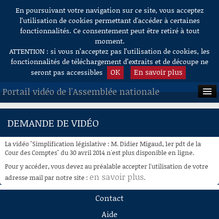
En poursuivant votre navigation sur ce site, vous acceptez
Aller au contenu
l’utilisation de cookies permettant d'accéder à certaines
fonctionnalités. Ce consentement peut être retiré à tout
moment.
ATTENTION : si vous n’acceptez pas l’utilisation de cookies, les
fonctionnalités de téléchargement d’extraits et de découpe ne
OK
En savoir plus
seront pas accessibles
Portail vidéo de l'Assemblée nationale
ACCUEIL
DEMANDE DE VIDÉO
EN DIRECT
La vidéo "Simplification législative : M. Didier Migaud, 1er pdt de la
À LA DEMANDE
Cour des Comptes" du 30 avril 2014 n'est plus disponible en ligne.
Pour y accéder, vous devez au préalable accepter l'utilisation de votre
RECHERCHE
en savoir plus
adresse mail par notre site :
.
AIDE À LA DÉCOUPE
Contact
DE VIDÉOS
Aide