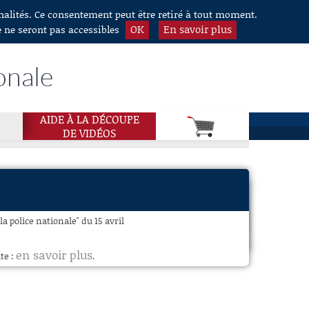
nnalités. Ce consentement peut être retiré à tout moment.
OK
En savoir plus
e ne seront pas accessibles
onale
AIDE À LA DÉCOUPE
DE VIDÉOS
a police nationale" du 15 avril
en savoir plus
te :
.