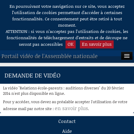
En poursuivant votre navigation sur ce site, vous acceptez
Aller au contenu
l’utilisation de cookies permettant d'accéder à certaines
fonctionnalités. Ce consentement peut être retiré à tout
moment.
ATTENTION : si vous n’acceptez pas l’utilisation de cookies, les
fonctionnalités de téléchargement d’extraits et de découpe ne
OK
En savoir plus
seront pas accessibles
Portail vidéo de l'Assemblée nationale
ACCUEIL
DEMANDE DE VIDÉO
EN DIRECT
La vidéo "Relations école-parents : auditions diverses" du 20 février
À LA DEMANDE
2014 n'est plus disponible en ligne.
Pour y accéder, vous devez au préalable accepter l'utilisation de votre
RECHERCHE
en savoir plus
adresse mail par notre site :
.
AIDE À LA DÉCOUPE
Contact
DE VIDÉOS
Aide