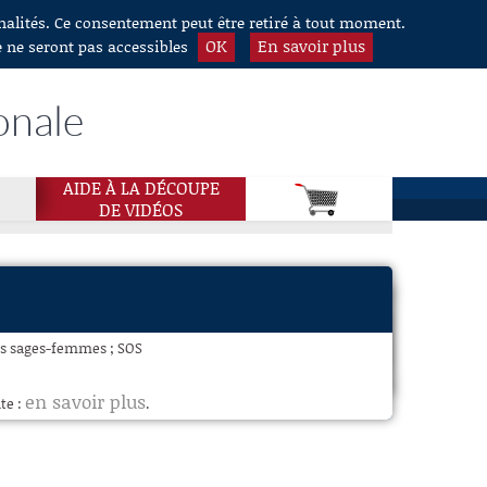
nnalités. Ce consentement peut être retiré à tout moment.
OK
En savoir plus
e ne seront pas accessibles
onale
AIDE À LA DÉCOUPE
DE VIDÉOS
es sages-femmes ; SOS
en savoir plus
te :
.