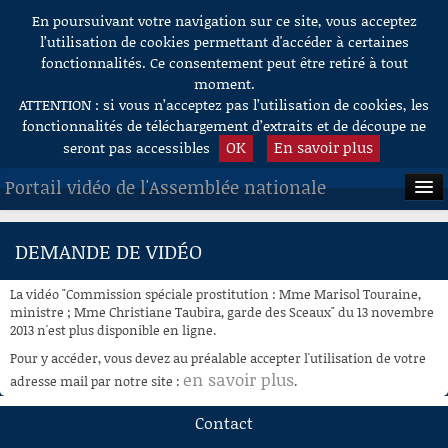
En poursuivant votre navigation sur ce site, vous acceptez
Aller au contenu
l’utilisation de cookies permettant d'accéder à certaines
fonctionnalités. Ce consentement peut être retiré à tout
moment.
ATTENTION : si vous n’acceptez pas l’utilisation de cookies, les
fonctionnalités de téléchargement d’extraits et de découpe ne
OK
En savoir plus
seront pas accessibles
Portail vidéo de l'Assemblée nationale
ACCUEIL
DEMANDE DE VIDÉO
EN DIRECT
La vidéo "Commission spéciale prostitution : Mme Marisol Touraine,
À LA DEMANDE
ministre ; Mme Christiane Taubira, garde des Sceaux" du 13 novembre
2013 n'est plus disponible en ligne.
RECHERCHE
Pour y accéder, vous devez au préalable accepter l'utilisation de votre
en savoir plus
adresse mail par notre site :
.
AIDE À LA DÉCOUPE
DE VIDÉOS
Contact