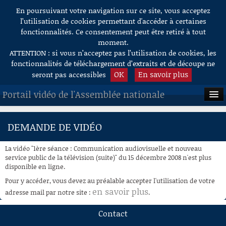
En poursuivant votre navigation sur ce site, vous acceptez
Aller au contenu
l’utilisation de cookies permettant d'accéder à certaines
fonctionnalités. Ce consentement peut être retiré à tout
moment.
ATTENTION : si vous n’acceptez pas l’utilisation de cookies, les
fonctionnalités de téléchargement d’extraits et de découpe ne
OK
En savoir plus
seront pas accessibles
Portail vidéo de l'Assemblée nationale
ACCUEIL
DEMANDE DE VIDÉO
EN DIRECT
La vidéo "1ère séance : Communication audiovisuelle et nouveau
À LA DEMANDE
service public de la télévision (suite)" du 15 décembre 2008 n'est plus
disponible en ligne.
RECHERCHE
Pour y accéder, vous devez au préalable accepter l'utilisation de votre
en savoir plus
adresse mail par notre site :
.
AIDE À LA DÉCOUPE
DE VIDÉOS
Contact