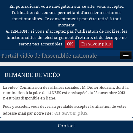
En poursuivant votre navigation sur ce site, vous acceptez
Aller au contenu
l’utilisation de cookies permettant d'accéder à certaines
fonctionnalités. Ce consentement peut être retiré à tout
moment.
ATTENTION : si vous n’acceptez pas l’utilisation de cookies, les
fonctionnalités de téléchargement d’extraits et de découpe ne
OK
En savoir plus
seront pas accessibles
Portail vidéo de l'Assemblée nationale
ACCUEIL
DEMANDE DE VIDÉO
EN DIRECT
La vidéo "Commission des affaires sociales : M. Didier Houssin, dont la
À LA DEMANDE
nomination à la pdce de l'ANSES est envisagée" du 13 novembre 2013
n'est plus disponible en ligne.
RECHERCHE
Pour y accéder, vous devez au préalable accepter l'utilisation de votre
en savoir plus
adresse mail par notre site :
.
AIDE À LA DÉCOUPE
DE VIDÉOS
Contact