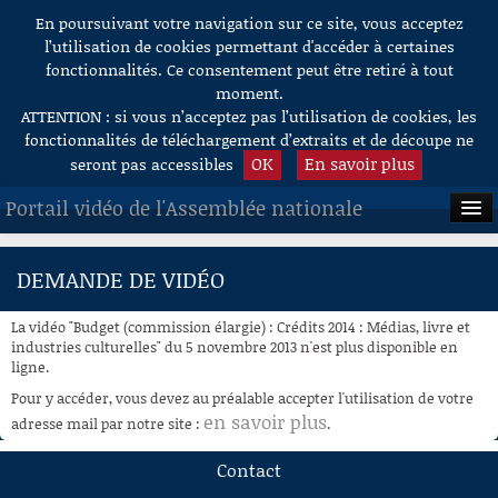
En poursuivant votre navigation sur ce site, vous acceptez
Aller au contenu
l’utilisation de cookies permettant d'accéder à certaines
fonctionnalités. Ce consentement peut être retiré à tout
moment.
ATTENTION : si vous n’acceptez pas l’utilisation de cookies, les
fonctionnalités de téléchargement d’extraits et de découpe ne
OK
En savoir plus
seront pas accessibles
Portail vidéo de l'Assemblée nationale
ACCUEIL
DEMANDE DE VIDÉO
EN DIRECT
La vidéo "Budget (commission élargie) : Crédits 2014 : Médias, livre et
À LA DEMANDE
industries culturelles" du 5 novembre 2013 n'est plus disponible en
ligne.
RECHERCHE
Pour y accéder, vous devez au préalable accepter l'utilisation de votre
en savoir plus
adresse mail par notre site :
.
AIDE À LA DÉCOUPE
DE VIDÉOS
Contact