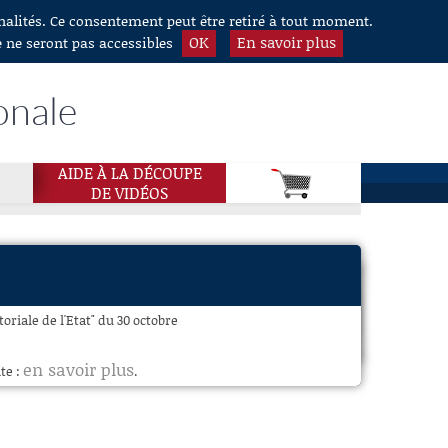
nnalités. Ce consentement peut être retiré à tout moment.
OK
En savoir plus
e ne seront pas accessibles
onale
AIDE À LA DÉCOUPE
DE VIDÉOS
oriale de l'Etat" du 30 octobre
en savoir plus
te :
.