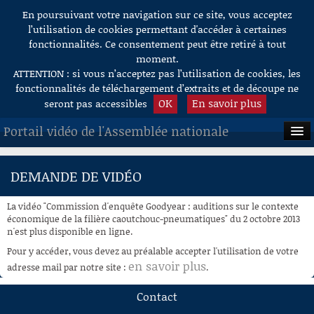
En poursuivant votre navigation sur ce site, vous acceptez
Aller au contenu
l’utilisation de cookies permettant d'accéder à certaines
fonctionnalités. Ce consentement peut être retiré à tout
moment.
ATTENTION : si vous n’acceptez pas l’utilisation de cookies, les
fonctionnalités de téléchargement d’extraits et de découpe ne
OK
En savoir plus
seront pas accessibles
Portail vidéo de l'Assemblée nationale
ACCUEIL
DEMANDE DE VIDÉO
EN DIRECT
La vidéo "Commission d'enquête Goodyear : auditions sur le contexte
À LA DEMANDE
économique de la filière caoutchouc-pneumatiques" du 2 octobre 2013
n'est plus disponible en ligne.
RECHERCHE
Pour y accéder, vous devez au préalable accepter l'utilisation de votre
en savoir plus
adresse mail par notre site :
.
AIDE À LA DÉCOUPE
DE VIDÉOS
Contact