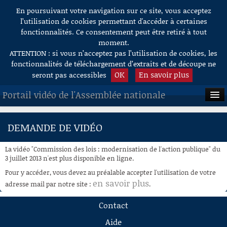
En poursuivant votre navigation sur ce site, vous acceptez
Aller au contenu
l’utilisation de cookies permettant d'accéder à certaines
fonctionnalités. Ce consentement peut être retiré à tout
moment.
ATTENTION : si vous n’acceptez pas l’utilisation de cookies, les
fonctionnalités de téléchargement d’extraits et de découpe ne
OK
En savoir plus
seront pas accessibles
Portail vidéo de l'Assemblée nationale
ACCUEIL
DEMANDE DE VIDÉO
EN DIRECT
La vidéo "Commission des lois : modernisation de l'action publique" du
À LA DEMANDE
3 juillet 2013 n'est plus disponible en ligne.
Pour y accéder, vous devez au préalable accepter l'utilisation de votre
RECHERCHE
en savoir plus
adresse mail par notre site :
.
AIDE À LA DÉCOUPE
Contact
DE VIDÉOS
Aide