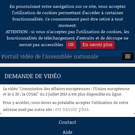
En poursuivant votre navigation sur ce site, vous acceptez
Aller au contenu
l’utilisation de cookies permettant d'accéder à certaines
fonctionnalités. Ce consentement peut être retiré à tout
moment.
ATTENTION : si vous n’acceptez pas l’utilisation de cookies, les
fonctionnalités de téléchargement d’extraits et de découpe ne
OK
En savoir plus
seront pas accessibles
Portail vidéo de l'Assemblée nationale
ACCUEIL
DEMANDE DE VIDÉO
EN DIRECT
La vidéo "Commission des affaires européennes : l'Union européenne
À LA DEMANDE
et le G 20 ; la COSAC" du 2 juillet 2013 n'est plus disponible en ligne.
Pour y accéder, vous devez au préalable accepter l'utilisation de votre
RECHERCHE
en savoir plus
adresse mail par notre site :
.
AIDE À LA DÉCOUPE
Contact
DE VIDÉOS
Aide