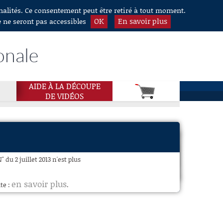
nnalités. Ce consentement peut être retiré à tout moment.
OK
En savoir plus
e ne seront pas accessibles
onale
AIDE À LA DÉCOUPE
DE VIDÉOS
u 2 juillet 2013 n'est plus
en savoir plus
te :
.