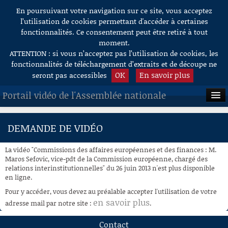
En poursuivant votre navigation sur ce site, vous acceptez
Aller au contenu
l’utilisation de cookies permettant d'accéder à certaines
fonctionnalités. Ce consentement peut être retiré à tout
moment.
ATTENTION : si vous n’acceptez pas l’utilisation de cookies, les
fonctionnalités de téléchargement d’extraits et de découpe ne
OK
En savoir plus
seront pas accessibles
Portail vidéo de l'Assemblée nationale
ACCUEIL
DEMANDE DE VIDÉO
EN DIRECT
La vidéo "Commissions des affaires européennes et des finances : M.
À LA DEMANDE
Maros Sefovic, vice-pdt de la Commission européenne, chargé des
relations interinstitutionnelles" du 26 juin 2013 n'est plus disponible
en ligne.
RECHERCHE
Pour y accéder, vous devez au préalable accepter l'utilisation de votre
AIDE À LA DÉCOUPE
en savoir plus
adresse mail par notre site :
.
DE VIDÉOS
Contact