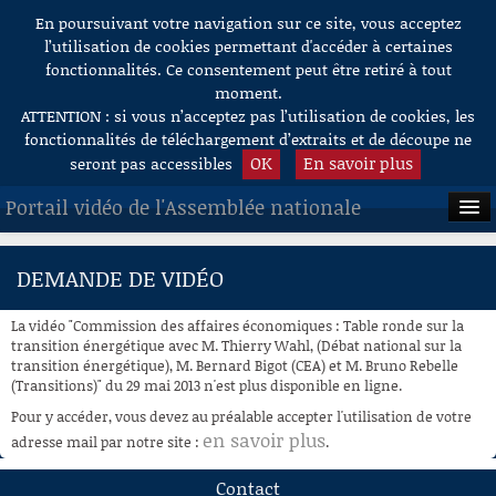
En poursuivant votre navigation sur ce site, vous acceptez
Aller au contenu
l’utilisation de cookies permettant d'accéder à certaines
fonctionnalités. Ce consentement peut être retiré à tout
moment.
ATTENTION : si vous n’acceptez pas l’utilisation de cookies, les
fonctionnalités de téléchargement d’extraits et de découpe ne
OK
En savoir plus
seront pas accessibles
Portail vidéo de l'Assemblée nationale
ACCUEIL
DEMANDE DE VIDÉO
EN DIRECT
La vidéo "Commission des affaires économiques : Table ronde sur la
À LA DEMANDE
transition énergétique avec M. Thierry Wahl, (Débat national sur la
transition énergétique), M. Bernard Bigot (CEA) et M. Bruno Rebelle
(Transitions)" du 29 mai 2013 n'est plus disponible en ligne.
RECHERCHE
Pour y accéder, vous devez au préalable accepter l'utilisation de votre
AIDE À LA DÉCOUPE
en savoir plus
adresse mail par notre site :
.
DE VIDÉOS
Contact