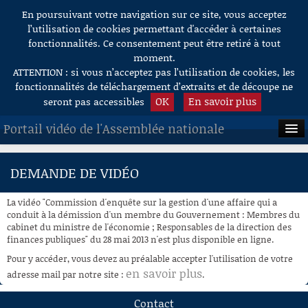
En poursuivant votre navigation sur ce site, vous acceptez
Aller au contenu
l’utilisation de cookies permettant d'accéder à certaines
fonctionnalités. Ce consentement peut être retiré à tout
moment.
ATTENTION : si vous n’acceptez pas l’utilisation de cookies, les
fonctionnalités de téléchargement d’extraits et de découpe ne
OK
En savoir plus
seront pas accessibles
Portail vidéo de l'Assemblée nationale
ACCUEIL
DEMANDE DE VIDÉO
EN DIRECT
La vidéo "Commission d'enquête sur la gestion d'une affaire qui a
À LA DEMANDE
conduit à la démission d'un membre du Gouvernement : Membres du
cabinet du ministre de l'économie ; Responsables de la direction des
finances publiques" du 28 mai 2013 n'est plus disponible en ligne.
RECHERCHE
Pour y accéder, vous devez au préalable accepter l'utilisation de votre
AIDE À LA DÉCOUPE
en savoir plus
adresse mail par notre site :
.
DE VIDÉOS
Contact