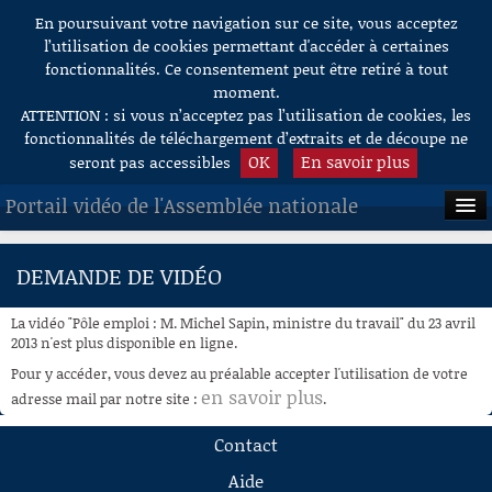
En poursuivant votre navigation sur ce site, vous acceptez
Aller au contenu
l’utilisation de cookies permettant d'accéder à certaines
fonctionnalités. Ce consentement peut être retiré à tout
moment.
ATTENTION : si vous n’acceptez pas l’utilisation de cookies, les
fonctionnalités de téléchargement d’extraits et de découpe ne
OK
En savoir plus
seront pas accessibles
Portail vidéo de l'Assemblée nationale
ACCUEIL
DEMANDE DE VIDÉO
EN DIRECT
La vidéo "Pôle emploi : M. Michel Sapin, ministre du travail" du 23 avril
À LA DEMANDE
2013 n'est plus disponible en ligne.
Pour y accéder, vous devez au préalable accepter l'utilisation de votre
RECHERCHE
en savoir plus
adresse mail par notre site :
.
AIDE À LA DÉCOUPE
Contact
DE VIDÉOS
Aide